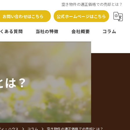
空き物件の適正価格での売却とは？
お問い合わせはこちら
公式ホームページはこちら
くある質問
当社の特徴
会社概要
コラム
売却
管理
とは？
相続
相談
処分
ティ・ハウス
コラム
空き物件の適正価格での売却とは？