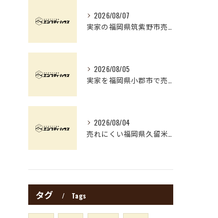
2026/08/07
実家の福岡県筑紫野市売却で失敗しないための相場確認ポイントと手続き全解説
2026/08/05
実家を福岡県小郡市で売却する前に知るべき相場と資産価値のポイント
2026/08/04
売れにくい福岡県久留米市の古民家手間と費用を抑えた売却実践ガイド
タグ
Tags