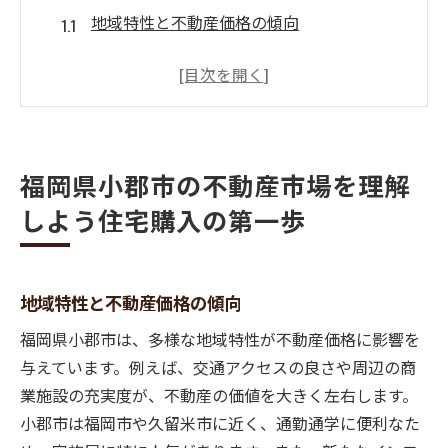
地域特性と不動産価格の傾向
小郡市の人口動態と住宅需要
新築住宅と中古住宅の市場動向
福岡県全体との比較で見る小郡市
不動産投資としての小郡市の魅力
福岡県小郡市の不動産市場を理解
地域のインフラと生活利便性
しよう住宅購入の第一歩
信頼できる不動産会社を選ぶための重要ポイン
ト
評判の良い不動産会社の特徴
地域特性と不動産価格の傾向
口コミやレビューの活用法
地元密着型のサービスのメリット
福岡県小郡市は、多様な地域特性が不動産価格に影響を
与えています。例えば、交通アクセスの良さや周辺の商
契約前の不動産会社とのコミュニケーショ
業施設の充実度が、不動産の価値を大きく左右します。
ン
小郡市は福岡市や久留米市に近く、通勤通学に便利なた
不動産会社の専門性と取扱物件の幅