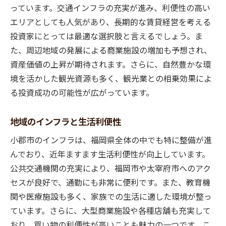
っています。交通インフラの充実が進み、利便性の高い
ステップ
エリアとしても人気があり、長期的な賃貸経営を考える
購入目的と予算の明確化
投資家にとっては最適な選択肢と言えるでしょう。ま
希望エリアと物件条件のリスト化
た、周辺地域の発展による商業施設の増加も予想され、
オープンハウスやモデルルームの見学
資産価値の上昇が期待されます。さらに、自然豊かな環
契約前に確認すべき重要事項
境を活かした観光資源も多く、観光業との相乗効果によ
購入後の住環境への適応と改善
る投資成功の可能性が広がっています。
長期的な生活ビジョンの構築と実現
地域のインフラと生活利便性
小郡市のインフラは、福岡県全体の中でも特に整備が進
んでおり、近年ますます生活利便性が向上しています。
公共交通機関の充実により、福岡市や太宰府市へのアク
セスが良好で、通勤にも非常に便利です。また、教育機
関や医療施設も多く、家族での生活に適した環境が整っ
ています。さらに、大型商業施設や各種店舗も充実して
おり、買い物の利便性が高いことも魅力の一つです。こ