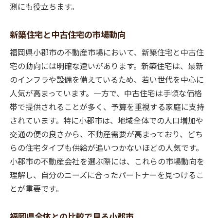
交渉力と価格設定の最適化
測にも役立ちます。
購入後のアフターサービスとサポート
新築住宅と中古住宅の市場動向
信頼関係の構築による長期的なパートナー
シップ
福岡県小郡市の不動産市場において、新築住宅と中古住
物件選びから契約まで不動産会社と共に進める
宅の動向には明確な違いがあります。新築住宅は、最新
安心感
のインフラや設備を備えているため、若い世代を中心に
物件見学のスケジュール調整とアドバイス
人気が高まっています。一方で、中古住宅は手頃な価格
帯で提供されることが多く、予算を重視する家庭に支持
契約手続きと必要書類の準備
されています。特に小郡市は、地域全体での人口増加や
ローン申請と資金計画のサポート
交通の便の良さから、不動産需要が高まっており、どち
引っ越し後のアフターケアサービス
らの住宅タイプも供給が追いつかないほどの人気です。
不動産会社と共に進めるリノベーション計
小郡市の不動産会社を選ぶ際には、これらの市場動向を
画
理解し、自分のニーズに合ったパートナーを見つけるこ
購入後の税務や保険の手続き支援
とが重要です。
住宅購入成功の鍵小郡市での不動産会社の役割
購入前調査と市場分析の重要性
福岡県全体との比較で見る小郡市