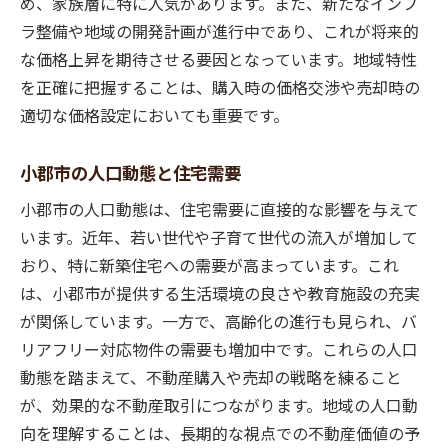
め、家族層に特に人気があります。また、新たなインフ
訪問時に確認すべきポイント
ラ整備や地域の開発計画が進行中であり、これが将来的
小郡市の不動産会社が提供する地域情報の活用
な価格上昇を期待させる要因となっています。地域特性
法
を正確に把握することは、購入時の価格交渉や売却時の
地域情報の収集法とその重要性
適切な価格設定においても重要です。
住宅周辺の環境と利便施設
地域の教育施設と治安情報
小郡市の人口動態と住宅需要
不動産会社を通じた地域イベント情報
小郡市の人口動態は、住宅需要に直接的な影響を与えて
地域コミュニティとのつながりを活かす
います。近年、若い世代や子育て世代の流入が増加して
おり、特に新築住宅への需要が高まっています。これ
長期的な生活プランに基づく情報収集
は、小郡市が提供する生活環境の良さや教育施設の充実
安心の住宅購入地域のプロを選ぶメリット
が関係しています。一方で、高齢化の進行も見られ、バ
地域のプロフェッショナルが持つ知識と経
リアフリー対応物件の需要も増加中です。これらの人口
験
動態を踏まえて、不動産購入や売却の戦略を練ること
不動産取引における安心感の確保
が、効果的な不動産取引につながります。地域の人口動
地域特有の法律や規制への対応
向を理解することは、長期的な視点での不動産価値の予