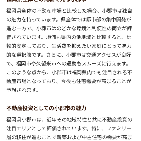
最適な購入タイミングを見極める
福岡県全体の不動産市場と比較した場合、小郡市は独自
独自のネットワークによる物件情報の入手
の魅力を持っています。県全体では都市部の集中開発が
進む一方で、小郡市はのどかな環境と利便性の両立が評
資産価値の評価と将来性の見極め
価されています。地価も県内の他地域と比較すると、比
購入者のライフスタイルに合った物件提案
較的安定しており、生活費を抑えたい家庭にとって魅力
購入後の生活サポートと地域活性化への貢
的な選択肢です。さらに、小郡市は交通アクセスが良好
献
で、福岡市や久留米市への通勤もスムーズに行えます。
小郡市での最適な不動産取引のためのヒント
このような点から、小郡市は福岡県内でも注目される不
不動産市場の最新動向を常にチェック
動産市場となっており、今後も住宅需要が高まることが
価格交渉のポイントとテクニック
予想されます。
法的手続きとトラブル回避策
不動産投資としての小郡市の魅力
環境やライフスタイルに合った物件選び
不動産投資のリスクとリターンの理解
福岡県小郡市は、近年その地域特性と共に不動産投資の
地元の不動産業者との信頼関係が鍵
注目エリアとして評価されています。特に、ファミリー
層の移住が進むことで新築および中古住宅の需要が高ま
福岡県小郡市で理想の住まいを見つけるための