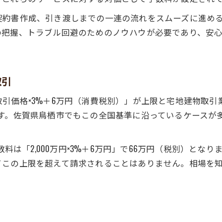
不動産仲介で使われる手数料計算式の基本
契約書作成、引き渡しまでの一連の流れをスムーズに進め
売買と賃貸で異なる手数料の計算ポイント
の把握、トラブル回避のためのノウハウが必要であり、安
具体的な不動産仲介手数料の計算例を紹介
上限額を知って損をしない手数料交渉術
不動産仲介手数料の自動計算ツール活用法
取引
失敗しない手数料按分の実践術
引価格×3%＋6万円（消費税別）」が上限と宅地建物取引
不動産仲介における手数料按分の意味を理解
ます。佐賀県鳥栖市でもこの全国基準に沿っているケースが
土地と建物の割合で変わる手数料の注意点
手数料按分の正しい計算と実務活用例
数料は「2,000万円×3%＋6万円」で66万円（税別）と
不動産仲介で損しない按分交渉のコツ
てこの上限を超えて請求されることはありません。相場を
会計処理に強い不動産仲介の選び方
初期費用を抑えるための知恵と工夫
不動産仲介で初期費用を抑える考え方
仲介手数料以外の費用も見逃さない工夫