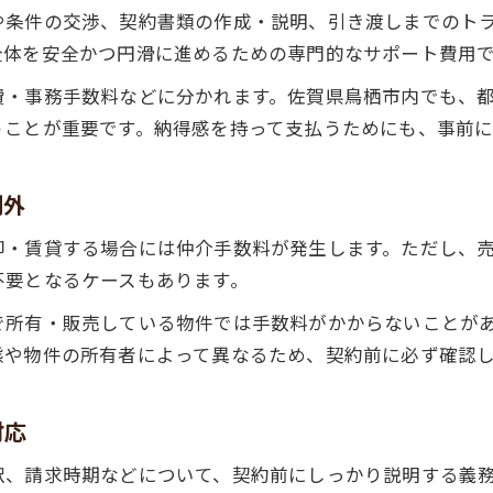
や条件の交渉、契約書類の作成・説明、引き渡しまでのト
不動産仲介手数料の割引交渉術を伝授
全体を安全かつ円滑に進めるための専門的なサポート費用
初期費用削減に役立つ不動産仲介の選択肢
費・事務手数料などに分かれます。佐賀県鳥栖市内でも、
費用明細を確認し無駄を省く実践方法
うことが重要です。納得感を持って支払うためにも、事前
節約志向で安心の不動産仲介を実現
不動産仲介で節約を実現するための心得
例外
無駄な手数料を避ける不動産仲介の選び方
手数料節約で安心取引を目指すコツ
却・賃貸する場合には仲介手数料が発生します。ただし、
不要となるケースもあります。
不動産仲介でリスクを減らすチェックポイント
節約派におすすめの不動産仲介活用法
で所有・販売している物件では手数料がかからないことが
態や物件の所有者によって異なるため、契約前に必ず確認
対応
訳、請求時期などについて、契約前にしっかり説明する義