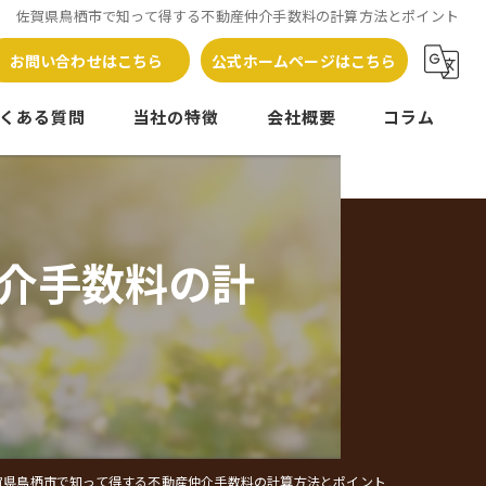
佐賀県鳥栖市で知って得する不動産仲介手数料の計算方法とポイント
お問い合わせはこちら
公式ホームページはこちら
くある質問
当社の特徴
会社概要
コラム
売却
管理
介手数料の計
相続
相談
処分
賀県鳥栖市で知って得する不動産仲介手数料の計算方法とポイント