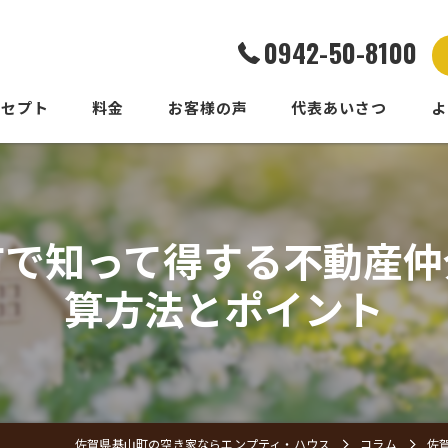
0942-50-8100
ンセプト
料金
お客様の声
代表あいさつ
よ
市で知って得する不動産仲
算方法とポイント
佐賀県基山町の空き家ならエンプティ・ハウス
コラム
佐