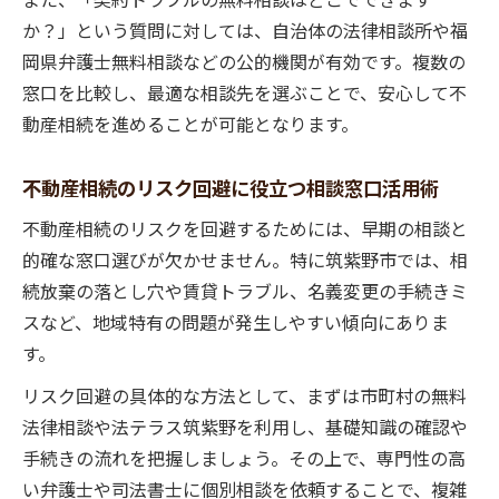
実務経験豊富な専門家による不動産相続の
か？」という質問に対しては、自治体の法律相談所や福
安心
岡県弁護士無料相談などの公的機関が有効です。複数の
不動産相続の相談で重視すべき専門家の対
窓口を比較し、最適な相談先を選ぶことで、安心して不
応力
動産相続を進めることが可能となります。
不動産相続の専門家選びは対応力の比較が
重要
不動産相続のリスク回避に役立つ相談窓口活用術
対応力と信頼性で選ぶ不動産相続の専門家
不動産相続のリスクを回避するためには、早期の相談と
的確な窓口選びが欠かせません。特に筑紫野市では、相
続放棄の落とし穴や賃貸トラブル、名義変更の手続きミ
スなど、地域特有の問題が発生しやすい傾向にありま
す。
リスク回避の具体的な方法として、まずは市町村の無料
法律相談や法テラス筑紫野を利用し、基礎知識の確認や
手続きの流れを把握しましょう。その上で、専門性の高
い弁護士や司法書士に個別相談を依頼することで、複雑