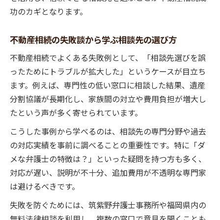
賃貸トラブルと不動産相続リスクの関係を
功のカギとなります。
徹底解説
不動産相続の失敗談から学ぶ相談先の選び方
不動産相続における契約トラブル相談の重
要性
不動産相続でよくある失敗例として、「相談先選びを誤
不動産相続の賃貸リスク対策と無料相談の
ったためにトラブルが拡大した」というケースが目立ち
すすめ
ます。例えば、専門性の低い窓口に相談した結果、遺産
分割協議が長期化し、家族間の対立や費用負担が増大し
相続放棄や登記の落とし穴を事前に知る
たという声が多く寄せられています。
不動産相続で相続放棄の注意点を確認しよ
う
こうした事例から学べるのは、相談先の専門分野や過去
相続放棄の落とし穴と不動産相続リスク解
の対応実績を事前に調べることの重要性です。特に「ダ
説
メな弁護士の特徴は？」といった疑問を持つ方も多く、
対応が遅い、説明が不十分、追加費用が不透明な専門家
登記手続きで失敗しないための不動産相続
は避けるべきです。
の知識
不動産相続時の相続放棄と登記の相談ポイ
失敗を防ぐためには、筑紫野弁護士事務所や福岡県内の
ント
無料法律相談を利用し、複数の窓口で意見を聞くことも