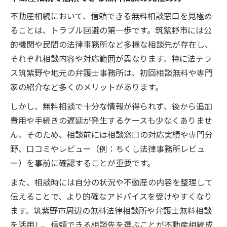
不動産相続相談に強い法律窓口の特徴と選
不動産相続において、信頼できる無料相談窓口を見極め
び方
ることは、トラブル回避の第一歩です。筑紫野市には公
筑紫野市で利用できる無料不動産相続相談
的機関や民間の法律事務所など多様な相談先が存在し、
の魅力
それぞれ相談内容や対応範囲が異なります。特に法テラ
不動産相続のトラブルを防ぐ相談先の活用
ス筑紫野や地元の弁護士事務所は、初回相談無料や専門
法
家の紹介など多くのメリットがあります。
無料法律相談を効果的に使う不動産相続の
しかし、無料相談で十分な情報が得られず、後から追加
ポイント
費用や手続きの遅延が発生するケースも少なくありませ
不動産相続で役立つ筑紫野市の相談窓口一
ん。そのため、相談前には相談窓口の対応実績や専門分
覧
野、口コミやレビュー（例：ちくし法律事務所レビュ
契約や賃貸トラブルと相続のリスク回避法
ー）を事前に確認することが重要です。
不動産相続時の賃貸トラブルを未然に防ぐ
また、相談時には自分の状況や不動産の内容を整理して
方法
伝えることで、より的確なアドバイスを受けやすくなり
契約時に注意すべき不動産相続の落とし穴
ます。筑紫野市周辺の無料法律相談所や弁護士無料相談
解説
を活用し、信頼できる相談先を選ぶことが不動産相続成