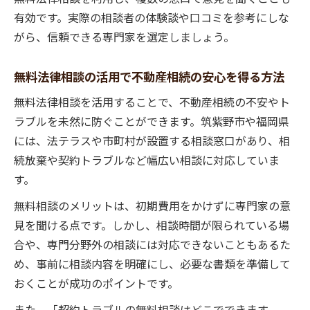
有効です。実際の相談者の体験談や口コミを参考にしな
不動産相続で陥りやすい登記トラブルの対
がら、信頼できる専門家を選定しましょう。
策
安心できる窓口を見極めるポイント
無料法律相談の活用で不動産相続の安心を得る方法
不動産相続に適した安心の相談窓口選び方
無料法律相談を活用することで、不動産相続の不安やト
無料相談窓口で不動産相続の安心を得る条
ラブルを未然に防ぐことができます。筑紫野市や福岡県
件
には、法テラスや市町村が設置する相談窓口があり、相
安心できる不動産相続相談先の見分け方
続放棄や契約トラブルなど幅広い相談に対応していま
不動産相続の失敗を防ぐ相談窓口の判断基
す。
準
無料相談のメリットは、初期費用をかけずに専門家の意
不動産相続の安心相談は対応力と実績で選
見を聞ける点です。しかし、相談時間が限られている場
ぶ
合や、専門分野外の相談には対応できないこともあるた
専門家の対応力が左右する不動産相続の安心
め、事前に相談内容を明確にし、必要な書類を準備して
不動産相続は専門家の対応力で結果が変わ
おくことが成功のポイントです。
る
また、「契約トラブルの無料相談はどこでできます