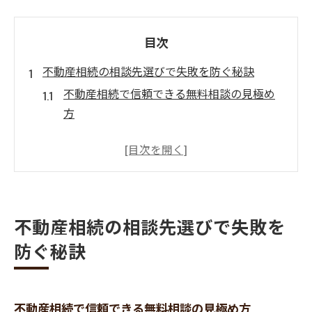
目次
不動産相続の相談先選びで失敗を防ぐ秘訣
不動産相続で信頼できる無料相談の見極め
方
不動産相続の失敗談から学ぶ相談先の選び
方
無料法律相談の活用で不動産相続の安心を
得る方法
不動産相続のリスク回避に役立つ相談窓口
不動産相続の相談先選びで失敗を
活用術
防ぐ秘訣
安心できる不動産相続相談先のポイント解
説
筑紫野市で賢く活用する無料法律相談ガイド
不動産相続で信頼できる無料相談の見極め方