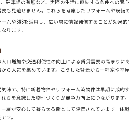
、駐車場の有無など、実際の生活に直結する条件への関心が
実家賃貸の需要が高まる小郡市の特徴とは
需要も見逃せません。これらを考慮したリフォームや設備
小郡市の賃貸市場で実家が選ばれる理由
ームやSNSを活用し、広い層に情報発信することが効果
家族向け実家賃貸に注目が集まる要因
となります。
小郡市で実家を貸すと選ばれる理由分析
家族層から選ばれる実家貸出の工夫
向
家族層に実家賃貸を選ばれるための工夫
の人口増加や交通利便性の向上による賃貸需要の高まりに
実家賃貸で重視したい収納や間取りの工夫
から人気を集めています。こうした背景から一軒家や平屋、
実家を家族向けに貸す際の設備改善ポイント
小郡市の家族向け実家賃貸で差をつける方法
足気味で、特に新着物件やリフォーム済物件は早期に成約
実家貸出で入居者満足度を高めるコツ
これらを意識した物件づくりが競争力向上につながります
地域の評判を踏まえた賃貸戦略の考え方
リー層が安心して暮らせる街として評価されています。住
実家賃貸で地域の評判を活かす戦略
能です。
小郡市の住みやすさを実家賃貸に反映する
地域評価を踏まえた実家賃貸のアピール方法