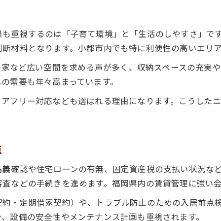
実家を貸す際に活用したい地域イメージ
小郡市の評判から見る実家賃貸成功の鍵
最も重視するのは「子育て環境」と「生活のしやすさ」で
安心して実家を貸せるための基礎知識
判断材料となります。小郡市内でも特に利便性の高いエリ
実家賃貸で安心を確保するための管理体制
一軒家など広い空間を求める声が多く、収納スペースの充実
小郡市で実家を貸す際の治安情報とポイント
への需要も年々高まっています。
実家賃貸に必要な契約や管理の基礎知識
リアフリー対応なども選ばれる理由になります。こうした
トラブルを防ぐ実家賃貸の安全対策とは
実家を安心して貸すための管理会社選び
点
名義確認や住宅ローンの有無、固定資産税の支払い状況な
審査などの手続きを進めます。福岡県内の賃貸管理に強い
契約・定期借家契約）や、トラブル防止のための入居前点
合、設備の安全性やメンテナンス計画も重視されます。