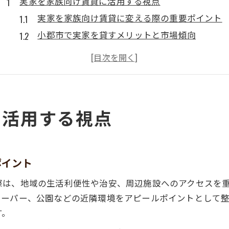
実家を家族向け賃貸に活用する視点
実家を家族向け賃貸に変える際の重要ポイント
小郡市で実家を貸すメリットと市場傾向
実家賃貸における家族層のニーズとは
実家を小郡市で貸す際の手続きと注意点
家族向け賃貸で実家を活かすための戦略
暮らしやすさで選ばれる実家賃貸の条件
に活用する視点
実家が暮らしやすい賃貸物件となる要素
家族に選ばれる実家賃貸の住宅設備とは
実家賃貸で注目される生活利便性の基準
ポイント
実家を貸す際に重視したい周辺環境の特徴
際は、地域の生活利便性や治安、周辺施設へのアクセスを
実家賃貸を選ぶ入居者の暮らしやすさを考える
スーパー、公園などの近隣環境をアピールポイントとして
小郡市で賃貸需要が高まる理由を探る
す。
小郡市で実家賃貸需要が伸びる背景を解説