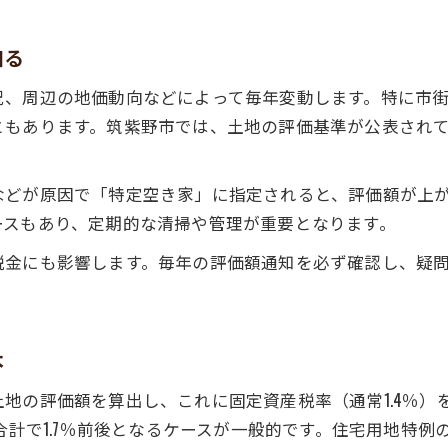
口座振替やクレジット納税のメリットとは
知る
空き地税金納付トラブルを防ぐポイント
非課税基準と減免制度で負担を最小限に
況、周辺の地価動向などによって毎年変動します。特に市
ともあります。筑紫野市では、土地の評価基準が公表され
空き地の税金非課税基準を詳しく解説
空き地所有者が利用できる減免制度まとめ
などが原因で「特定空き家」に指定されると、評価額が上
空き地税金の減免申請手続きと注意事項
ースもあり、定期的な清掃や管理が重要となります。
住民税や固定資産税の非課税ラインを確認
所得や世帯状況で変わる空き地税金負担
税金にも影響します。毎年の評価額通知を必ず確認し、疑
本
地の評価額を算出し、これに固定資産税率（通常1.4％）
、合計で1.7％前後となるケースが一般的です。住宅用地特