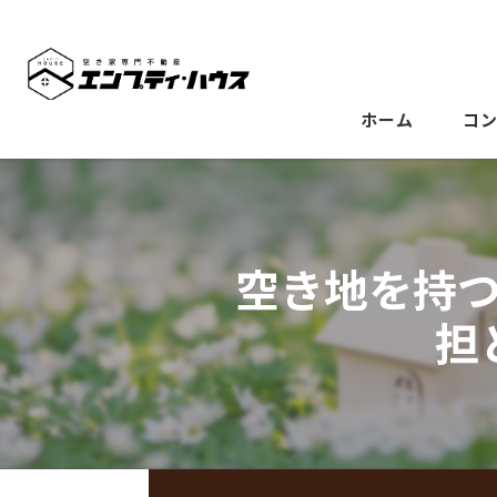
ホーム
コ
空き地を持
担