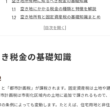
空き地所有時に知るべき税金の基礎知識
空き地にかかる税金の種類と特徴を解説
空き地所有と固定資産税の基礎知識まとめ
空き地の税金評価額が変動する要因を知る
福岡県筑紫野市の空き地税金計算の基本
空き地所有者が注意したい納税の流れ
負担を抑える空き地管理の秘訣を紹介
べき税金の基礎知識
空き地の税金負担を減らす管理方法とは
空き地管理と税金軽減の実践ポイント
特定空き家指定を防ぐ空き地管理術
説
空き地の活用方法と税負担軽減のコツ
」と「都市計画税」が課税されます。固定資産税は土地や
空き地の維持管理で注意すべき税制改正
都市計画税は市街化区域内の土地に追加で課されるもので、
空き地にかかる固定資産税の最新事情
市の条例によっても変動します。たとえば、住宅用地と非
空き地の固定資産税制度の現状を解説