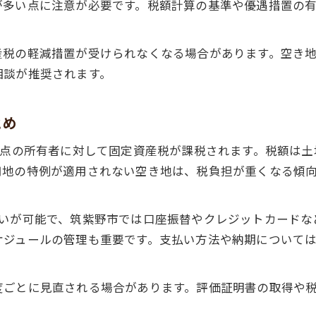
が多い点に注意が必要です。税額計算の基準や優遇措置の
筑紫野市の空き地固定資産税と評価証明書
空き地の固定資産税評価額変動に注意
産税の軽減措置が受けられなくなる場合があります。空き
空き地の固定資産税納期と支払い方法
相談が推奨されます。
空き地の固定資産税が増えるケースまとめ
筑紫野市で空き地を放置するとどうなるか
とめ
空き地を放置した場合の税金リスクとは
時点の所有者に対して固定資産税が課税されます。税額は土
特定空き家指定で空き地税負担が急増
用地の特例が適用されない空き地は、税負担が重くなる傾
空き地放置が招くトラブルと課税強化
空き地の未管理が招く追加費用の実態
払いが可能で、筑紫野市では口座振替やクレジットカードな
空き地放置時の税金と行政対応を解説
ケジュールの管理も重要です。支払い方法や納期について
税金納期や支払い方法も空き地管理の要
空き地の税金納期と遅延リスクを確認
度ごとに見直される場合があります。評価証明書の取得や
空き地税金の支払い方法で便利な選択肢
空き地の税金納付をスムーズに行うコツ