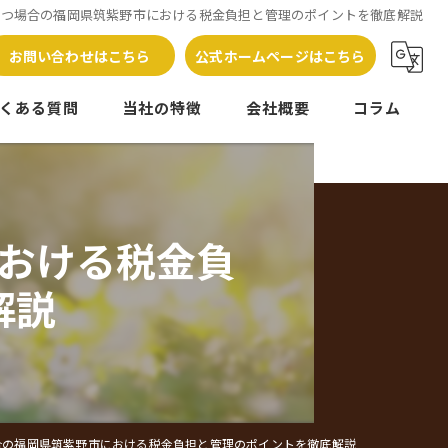
持つ場合の福岡県筑紫野市における税金負担と管理のポイントを徹底解説
お問い合わせはこちら
公式ホームページはこちら
くある質問
当社の特徴
会社概要
コラム
売却
管理
おける税金負
相続
解説
相談
処分
合の福岡県筑紫野市における税金負担と管理のポイントを徹底解説