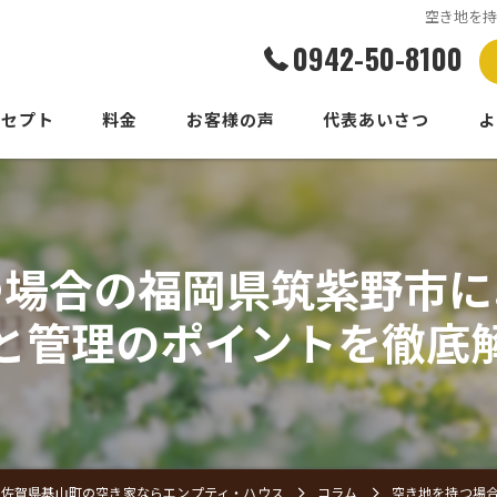
空き地を
0942-50-8100
ンセプト
料金
お客様の声
代表あいさつ
よ
つ場合の福岡県筑紫野市に
と管理のポイントを徹底
佐賀県基山町の空き家ならエンプティ・ハウス
コラム
空き地を持つ場