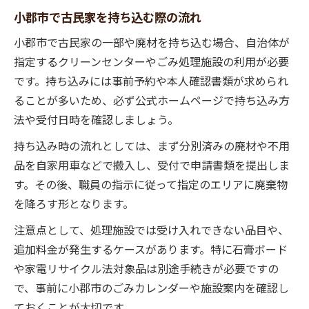
古民家処分に必要なごみ分別ポイント
小郡市で古民家を持ち込む際の流れ
小郡市の古民家ごみ袋の選び方ガイド
小郡市で古民家の一部や廃材を持ち込む場合、自治体が
古民家を捨てる際の分別ルール解説
指定するクリーンセンターやごみ処理施設の利用が必要
古民家と粗大ごみの分別区分の違い
です。持ち込みには事前予約や本人確認書類が求められ
古民家ごみ分別で避けたいミス事例
ることが多いため、必ず公式ホームページで持ち込み方
安心して進める古民家整理の実践ガイド
法や受付日時を確認しましょう。
古民家整理で知るべき実践的な手順
持ち込み時の流れとしては、まず分別済みの廃材や不用
古民家整理とゴミ持ち込みの注意点
品を自家用車などで搬入し、受付で申請書類を提出しま
古民家を安全に片付ける計画の立て方
す。その後、職員の指示に従って指定のエリアに廃棄物
古民家処分後の分別や粗大ごみ対応法
を降ろす形となります。
古民家整理に役立つ自治体情報まとめ
注意点として、処理施設では受け入れできない品目や、
追加料金が発生するケースがあります。特に石膏ボード
や家電リサイクル法対象品は別途手続きが必要ですの
で、事前に小郡市のごみカレンダーや施設案内を確認し
ておくことが大切です。