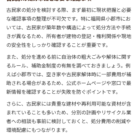
古民家解体に伴うゴミ袋や捨て方の実例
古民家の処分を検討する際、まず最初に現状把握と必要
費用を抑えて古民家を安全に手放す方法
な確認事項の整理が不可欠です。特に福岡県小郡市にお
古民家を安く安全に処分するコツと工夫
いては、古民家が築年数や構造によって処分方法や手続
無料や低コストで古民家処分を行う方法
きが異なるため、所有者が建物の登記・権利関係や現地
古民家の持ち込みで費用を節約する手順
の安全性をしっかり確認することが重要です。
古民家処分時のごみ袋・分別の節約術
また、処分を進める前に自治体の粗大ごみや解体に関す
古民家の処分費比較と賢い選択ポイント
るルール、補助金制度の有無を調べておきましょう。例
古民家を処分する際の補助金活用術
えば小郡市では、空き家や古民家解体時に一部費用が補
小郡市の古民家解体補助金の仕組み解説
助される場合があるため、公式ホームページや窓口で最
新情報を確認することが失敗を防ぐポイントです。
古民家処分で利用できる補助制度一覧
古民家を補助金でお得に処分する方法
さらに、古民家には貴重な建材や再利用可能な資材が含
補助金対象となる古民家手続きの注意点
まれていることも多いため、分別の計画やリサイクル業
者への相談も事前に検討しておくと、処分費用の削減や
古民家の補助金申請から受給までの流れ
環境配慮にもつながります。
小郡市で古民家ごみ分別を徹底調査