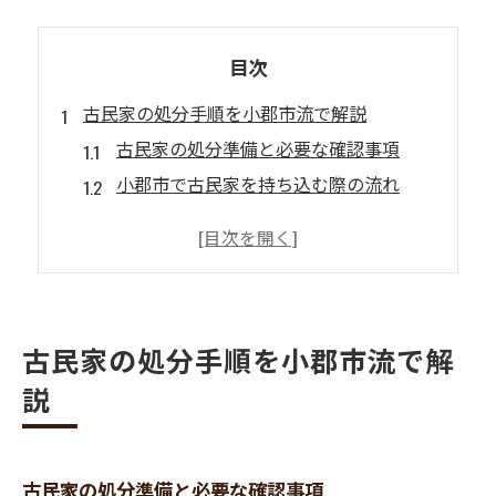
目次
古民家の処分手順を小郡市流で解説
古民家の処分準備と必要な確認事項
小郡市で古民家を持ち込む際の流れ
古民家の粗大ごみ持ち込みルール解説
古民家処分で失敗しない分別の実践法
古民家の処分に必要な予約と手順まとめ
小郡市における古民家解体の注意点
古民家の処分手順を小郡市流で解
古民家解体時の自治体ルール徹底解説
説
古民家を解体する際の安全性の確保方法
小郡市で古民家解体時に必要な分別知識
古民家解体と粗大ごみの持ち込み注意点
古民家の処分準備と必要な確認事項