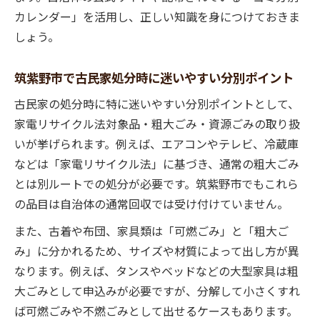
古民家の処分で自治体ルールを確実に守る
カレンダー」を活用し、正しい知識を身につけておきま
方法
しょう。
古民家ごみ出し時の問い合わせ先と受付時
筑紫野市で古民家処分時に迷いやすい分別ポイント
間の把握
自治会加入なしでの古民家ゴミ収集利用手
古民家の処分時に特に迷いやすい分別ポイントとして、
順
家電リサイクル法対象品・粗大ごみ・資源ごみの取り扱
いが挙げられます。例えば、エアコンやテレビ、冷蔵庫
古着や家具を効率よく処分する現実的な手順
などは「家電リサイクル法」に基づき、通常の粗大ごみ
古民家の古着無料回収ボックスの活用法
とは別ルートでの処分が必要です。筑紫野市でもこれら
古民家の家具処分をスムーズに行う実践手
の品目は自治体の通常回収では受け付けていません。
順
また、古着や布団、家具類は「可燃ごみ」と「粗大ご
古民家から出る古着の大量処分ポイント
み」に分かれるため、サイズや材質によって出し方が異
古民家家具や古着の分別と再利用のコツ
なります。例えば、タンスやベッドなどの大型家具は粗
古民家の大きな家具も無理なく処分する方
大ごみとして申込みが必要ですが、分解して小さくすれ
法
ば可燃ごみや不燃ごみとして出せるケースもあります。