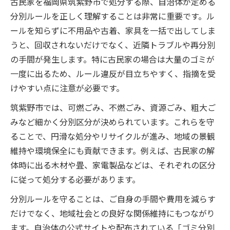
古民家を福岡県筑紫野市で処分する際、自治体が定める
古民家の大量不用品を効率的に処分するコ
分別ルールを正しく理解することは非常に重要です。ル
ツ
ールを知らずに不用品や古着、家具を一括で出してしま
筑紫野市の粗大ゴミ持ち込みを活用した古
うと、回収されないだけでなく、近隣トラブルや再分別
民家整理法
の手間が発生します。特に古民家の場合は大量のゴミが
古民家の不用品回収業者を選ぶ際の確認ポ
一度に出るため、ルール違反が目立ちやすく、指摘を受
イント
けやすい点に注意が必要です。
古民家の大量処分で失敗しないスケジュー
筑紫野市では、可燃ごみ、不燃ごみ、資源ごみ、粗大ご
ル管理法
みなど細かく分別区分が決められています。これらを守
古民家の家具や家電を安全に大量処分する
ることで、円滑な処分やリサイクルが進み、地域の景観
方法
維持や環境保全にも貢献できます。例えば、古民家の解
自治会未加入でも古民家片付けに安心な流れ
体時に出る木材や畳、家電製品などは、それぞれの区分
に従って処分する必要があります。
古民家でも自治会未加入時のごみ出し基準
とは
分別ルールを守ることは、ご自身の手間や費用を減らす
自治会未加入で古民家片付け時に気を付け
だけでなく、地域社会との良好な関係維持にもつながり
る点
ます。自治体の公式サイトや配布されている「ゴミ分別