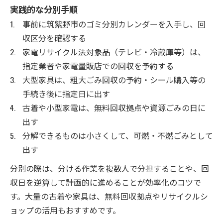
古民家整理で知っておきたい粗大ゴミの正
実践的な分別手順
しい出し方
事前に筑紫野市のゴミ分別カレンダーを入手し、回
古民家のゴミカレンダーを活用した処分計
収区分を確認する
画
家電リサイクル法対象品（テレビ・冷蔵庫等）は、
古民家処分時の持ち込みと回収の賢い使い
指定業者や家電量販店での回収を予約する
分け
大型家具は、粗大ごみ回収の予約・シール購入等の
手続き後に指定日に出す
古着や小型家電は、無料回収拠点や資源ごみの日に
出す
分解できるものは小さくして、可燃・不燃ごみとして
出す
分別の際は、分ける作業を複数人で分担することや、回
収日を逆算して計画的に進めることが効率化のコツで
す。大量の古着や家具は、無料回収拠点やリサイクルシ
ョップの活用もおすすめです。