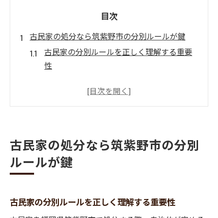
目次
古民家の処分なら筑紫野市の分別ルールが鍵
古民家の分別ルールを正しく理解する重要
性
筑紫野市で古民家処分時に迷いやすい分別
ポイント
古民家の不用品を分別するための実践的な
手順
筑紫野市のゴミ分別カレンダーと古民家処
古民家の処分なら筑紫野市の分別
分活用例
ルールが鍵
古民家処分時に知っておきたいゴミ収集の
休み情報
不用品大量処分を福岡県筑紫野市で実現する方
古民家の分別ルールを正しく理解する重要性
法