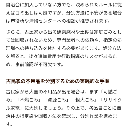
筑紫野市の無料回収を活用した古民家整理術
自治会に加入していない方でも、決められたルールに従
古民家の無料回収サービスを賢く使いこな
えばゴミ出しは可能ですが、分別方法に不安がある場合
す方法
は市役所や清掃センターへの相談が推奨されます。
筑紫野市の無料回収日で古民家整理を効率
さらに、古民家から出る建築廃材や土砂は家庭ごみとし
化
ては回収されないため、専門業者への依頼や、指定の処
古民家処分で無料回収と有料処分の分け方
理場への持ち込みを検討する必要があります。処分方法
古民家で使える無料回収ボックスの設置情
を誤ると、後々追加費用や行政指導のリスクがあるた
報
め、事前確認が不可欠です。
古民家片付け時に活用できるリサイクルの
ポイント
古民家の不用品を分別するための実践的な手順
失敗しない古民家の処分とゴミ出しのコツ
古民家から大量の不用品が出る場合は、まず「可燃ご
古民家処分をスムーズに進めるタイミング
み」「不燃ごみ」「資源ごみ」「粗大ごみ」「リサイク
と準備
ル家電」に大別しましょう。その上で、各品目ごとに自
古民家のゴミ出しでやりがちな失敗例と対
治体の指定袋や回収方法を確認し、分別作業を進めま
策
す。