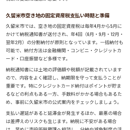
久留米市の税減免や非課税制度を徹底解説
空き地に適用できる久留米市の減免制度と
久留米市空き地の固定資産税支払い時期と準備
は
久留米市では、空き地の固定資産税は毎年4月から5月に
非課税や減額となる空き地の条件を確認し
かけて納税通知書が送付され、年4回（6月・9月・12月・
よう
翌年2月）の分割納付が原則となっています。一括納付も
固定資産税減免申請手続きをスムーズに進
可能で、納付方法は金融機関・コンビニ・クレジットカ
める
ード・口座振替など多様です。
空き地所有者が知るべき住民税非課税の制
納税通知書には土地の評価額や税額が記載されています
度
ので、内容をよく確認し、納期限を守って支払うことが
空き地の税減免で家計を守るポイントを伝
重要です。特にクレジットカード納付はポイントが貯ま
授
るなどの利点もある一方、手数料がかかる場合もあるた
資産形成に役立つ空き地税金の最新知識
め、事前に久留米市の公式案内をチェックしましょう。
空き地と資産形成を両立する税金知識の重
支払い遅延があると延滞金が発生するほか、最悪の場合
要性
は差押えのリスクも生じます。納税に不安がある場合
空き地税金の最新制度と活用方法をわかり
は、早めに市役所税務課へ相談し、分納や減免制度の活