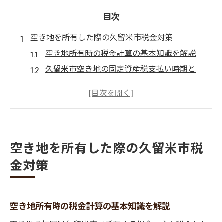
目次
空き地を所有した際の久留米市税金対策
空き地所有時の税金計算の基本知識を解説
久留米市空き地の固定資産税支払い時期と
準備
空き地の固定資産税減免活用方法と注意点
住民税や市民税の空き地に関する疑問を解
消
空き地を所有した際の久留米市税
空き地の税金負担を抑える実践的対策の紹
介
金対策
税金負担を抑える空き地の工夫と実践例
空き地の税金を抑える具体的な活用方法と
は
空き地所有時の税金計算の基本知識を解説
空き地所有者が知るべき減税制度のポイン