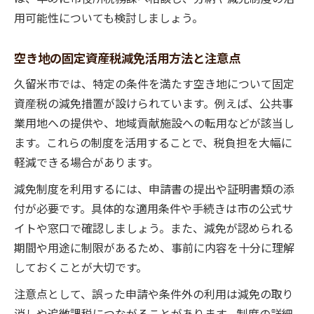
やすく
用可能性についても検討しましょう。
久留米市で資産運用する際の空き地税負担
対策
空き地の固定資産税減免活用方法と注意点
空き地の税金比較で住まい選びを有利にす
久留米市では、特定の条件を満たす空き地について固定
る方法
資産税の減免措置が設けられています。例えば、公共事
空き地所有で押さえるべき資産管理のポイ
業用地への提供や、地域貢献施設への転用などが該当し
ント
ます。これらの制度を活用することで、税負担を大幅に
空き地の税負担増を防ぐための具体的な手法
軽減できる場合があります。
空き地税負担増から家計を守る実践手順と
減免制度を利用するには、申請書の提出や証明書類の添
は
付が必要です。具体的な適用条件や手続きは市の公式サ
税金増額を防ぐ空き地の管理と活用ポイン
イトや窓口で確認しましょう。また、減免が認められる
ト
期間や用途に制限があるため、事前に内容を十分に理解
空き地の税金を最小限に抑えるための準備
しておくことが大切です。
法
注意点として、誤った申請や条件外の利用は減免の取り
久留米市の空き地税対策で賢く節税を目指
消しや追徴課税につながることがあります。制度の詳細