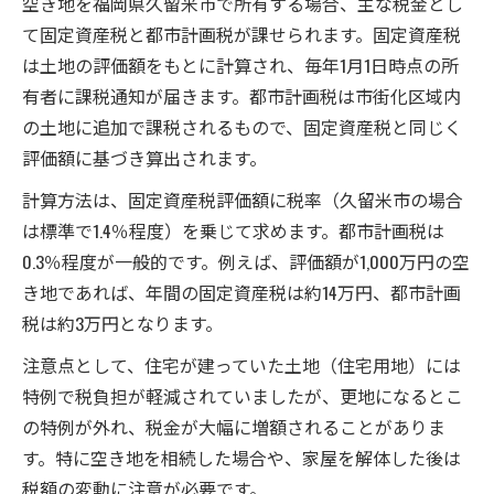
空き地を福岡県久留米市で所有する場合、主な税金とし
ト
て固定資産税と都市計画税が課せられます。固定資産税
久留米市固定資産税のシミュレーション活
は土地の評価額をもとに計算され、毎年1月1日時点の所
用例
有者に課税通知が届きます。都市計画税は市街化区域内
空き地の税負担軽減に役立つ支払い方法の
の土地に追加で課税されるもので、固定資産税と同じく
選び方
評価額に基づき算出されます。
賢い空き地運用で税金対策を実現するコツ
計算方法は、固定資産税評価額に税率（久留米市の場合
解体後の空き地にかかる税金の変化とは
は標準で1.4％程度）を乗じて求めます。都市計画税は
0.3％程度が一般的です。例えば、評価額が1,000万円の空
空き地解体後に発生する固定資産税の特徴
き地であれば、年間の固定資産税は約14万円、都市計画
空き地解体で税金が急増するリスクを検証
税は約3万円となります。
解体後の空き地税金増額を防ぐ準備と対策
注意点として、住宅が建っていた土地（住宅用地）には
空き地の税金増加を回避する実践アドバイ
特例で税負担が軽減されていましたが、更地になるとこ
ス
の特例が外れ、税金が大幅に増額されることがありま
久留米市空き地の税金変化と住民税への影
す。特に空き地を相続した場合や、家屋を解体した後は
響
税額の変動に注意が必要です。